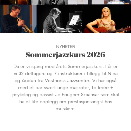
NYHETER
Sommerjazzkurs 2026
Da er vi igang med årets Sommerjazzkurs. I år er
vi 32 deltagere og 7 instruktører i tillegg til Nina
og Audun fra Vestnorsk Jazzsenter. Vi har også
med et par svært unge maskoter, to fedre +
psykolog og bassist Jo Fougner Skaansar som skal
ha et lite opplegg om prestasjonsangst hos
musikere.