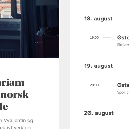
18. august
Øste
19:00
Skrive
19. august
ariam
Øste
20:00
Spor 5
tnorsk
le
20. august
m Wallentin og
ektivt verk der