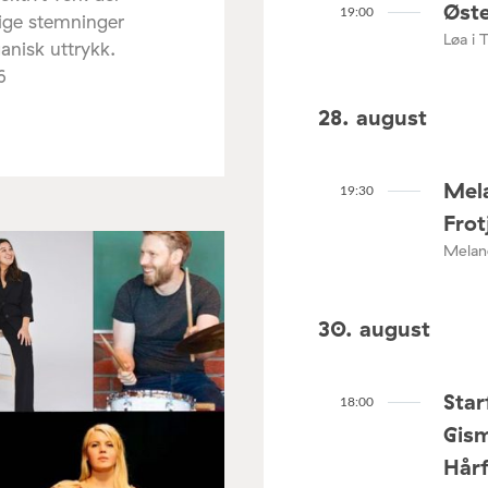
Øste
19:00
lige stemninger
Løa i 
anisk uttrykk.
6
28. august
Mel
19:30
Frot
Meland
30. august
Star
18:00
Gism
Hår