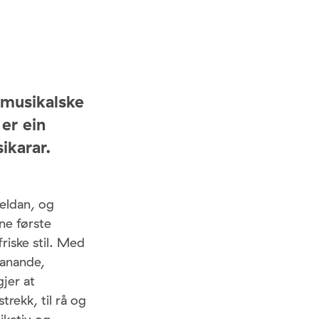
n musikalske
er ein
ikarar.
eldan, og
ine første
riske stil. Med
panande,
jer at
strekk, til rå og