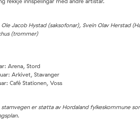
ang rekkje innspelingar med andre artistar.
g Ole Jacob Hystad (saksofonar), Svein Olav Herstad 
khus (trommer)
ar: Arena, Stord
uar: Arkivet, Stavanger
ar: Café Stationen, Voss
 stamvegen er støtta av Hordaland fylkeskommune som
ingsplan.