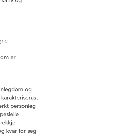
ikativ og
igne
 som er
rsonlegdom og
 karakteriserast
erkt personleg
pesielle
 rekkje
og kvar for seg