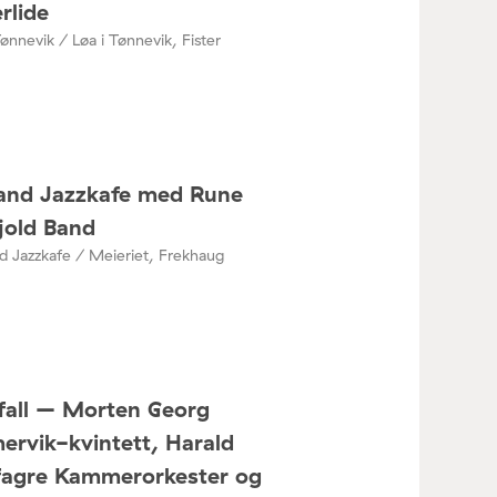
rlide
Tønnevik / Løa i Tønnevik, Fister
and Jazzkafe med Rune
jold Band
 Jazzkafe / Meieriet, Frekhaug
fall – Morten Georg
ervik-kvintett, Harald
fagre Kammerorkester og