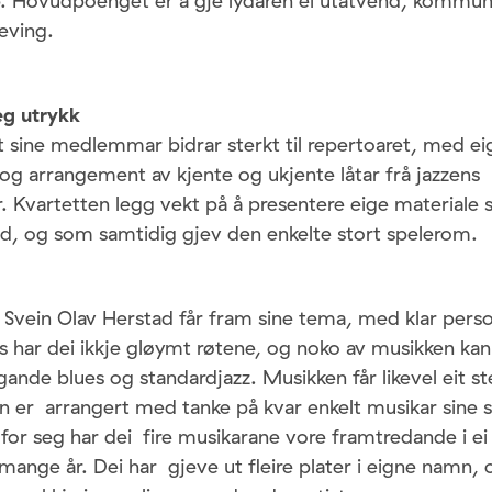
 Hovudpoenget er å gje lydaren ei utåtvend, kommun
eving.
eg utrykk
t sine medlemmar bidrar sterkt til repertoaret, med e
og arrangement av kjente og ukjente låtar frå jazzens
. Kvartetten legg vekt på å presentere eige materiale
, og som samtidig gjev den enkelte stort spelerom.
g Svein Olav Herstad får fram sine tema, med klar pe
s har dei ikkje gløymt røtene, og noko av musikken kan
nde blues og standardjazz. Musikken får likevel eit st
n er arrangert med tanke på kvar enkelt musikar sine s
r for seg har dei fire musikarane vore framtredande i ei
ange år. Dei har gjeve ut fleire plater i eigne namn, 