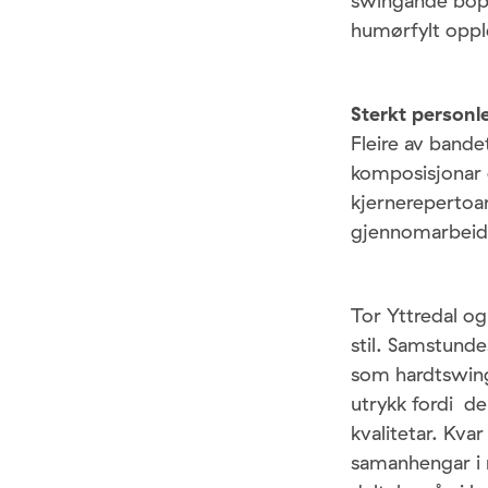
swingande bop.
humørfylt oppl
Sterkt personl
Fleire av bande
komposisjonar 
kjernerepertoar
gjennomarbeidd
Tor Yttredal o
stil. Samstunde
som hardtswinga
utrykk fordi de
kvalitetar. Kva
samanhengar i m