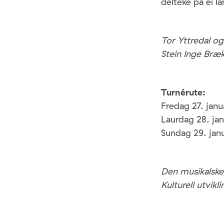
delteke på ei l
Tor Yttredal o
Stein Inge Bræ
Turnérute:
Fredag 27. janu
Laurdag 28. jan
Sundag 29. janu
Den musikalske
Kulturell utvikl