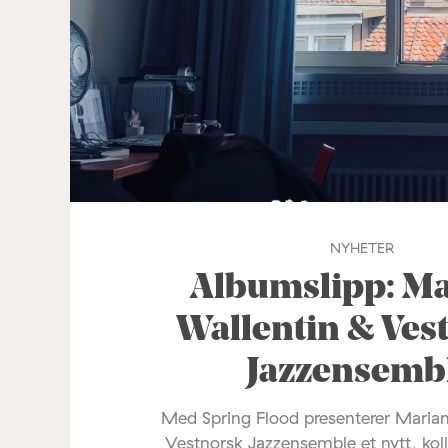
NYHETER
Albumslipp: M
Wallentin & Ves
Jazzensemb
Med Spring Flood presenterer Maria
Vestnorsk Jazzensemble et nytt, koll