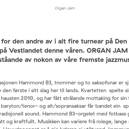
Organ Jam
 for den andre av i alt fire turnear på De
på Vestlandet denne våren. ORGAN JAM 
ståande av nokon av våre fremste jazzmus
sjonen Hammond B3, trommer og to saksofonar er sj
 den første i sitt slag her til lands. Kvartetten spelte s
 hausten 2010, og har fått strålande mottaking for sin f
baryton/tenor- og alt/sopransaksar får bandet ein s
radisjonell sound. Hammond B3-orgelet med fotbass g
rått og kraftfullt. Musikken kan variere frå rolege, lange 