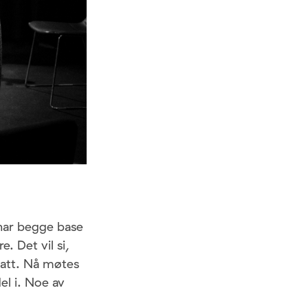
 har begge base
. Det vil si,
Matt. Nå møtes
el i. Noe av