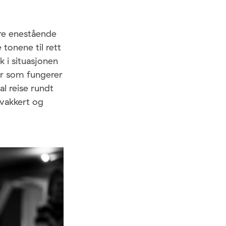
ære enestående
 tonene til rett
k i situasjonen
er som fungerer
l reise rundt
 vakkert og