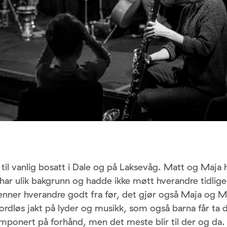
 til vanlig bosatt i Dale og på Laksevåg. Matt og Maja
 har ulik bakgrunn og hadde ikke møtt hverandre tidligere
jenner hverandre godt fra før, det gjør også Maja og 
n ordløs jakt på lyder og musikk, som også barna får ta d
mponert på forhånd, men det meste blir til der og da.