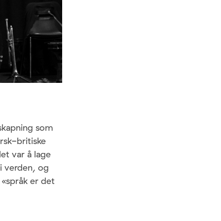
n skapning som
rsk-britiske
et var å lage
i verden, og
 «språk er det