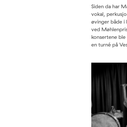
Siden da har M
vokal, perkusjo
øvinger både i 
ved Møhlenpris 
konsertene ble 
en turné på Ves