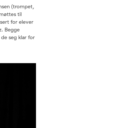
ensen (trompet,
møttes til
sert for elever
zz. Begge
 de seg klar for