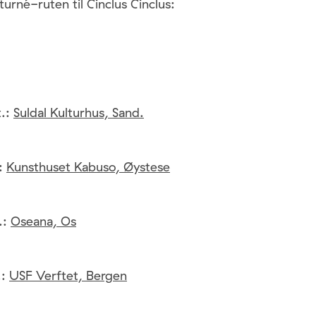
turné-ruten til Cinclus Cinclus:
t.:
Suldal Kulturhus, Sand.
.:
Kunsthuset Kabuso, Øystese
.:
Oseana, Os
.:
USF Verftet, Bergen