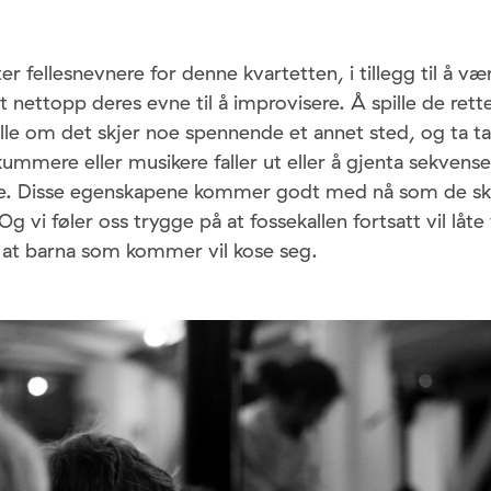
er fellesnevnere for denne kvartetten, i tillegg til å v
t nettopp deres evne til å improvisere. Å spille de rette
ille om det skjer noe spennende et annet sted, og ta ta
ummere eller musikere faller ut eller å gjenta sekvens
re. Disse egenskapene kommer godt med nå som de ska
g vi føler oss trygge på at fossekallen fortsatt vil låte
g at barna som kommer vil kose seg.