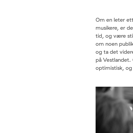
Om en leter ett
musikere, er de
tid, og være st
om noen publik
og ta det vide
på Vestlandet. O
optimistisk, o