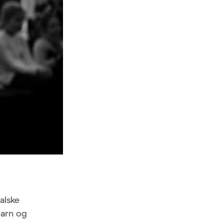
alske
barn og