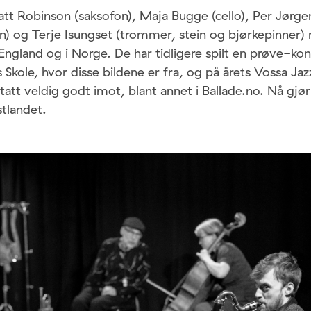
att Robinson (saksofon), Maja Bugge (cello), Per Jørg
n) og Terje Isungset (trommer, stein og bjørkepinner) 
England og i Norge. De har tidligere spilt en prøve-kon
Skole, hvor disse bildene er fra, og på årets Vossa Ja
tatt veldig godt imot, blant annet i
Ballade.no
. Nå gjør
tlandet.