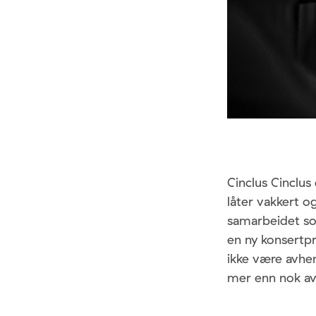
Cinclus Cinclus
låter vakkert o
samarbeidet som
en ny konsertp
ikke være avhen
mer enn nok av