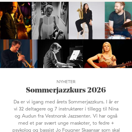
NYHETER
Sommerjazzkurs 2026
Da er vi igang med årets Sommerjazzkurs. I år er
vi 32 deltagere og 7 instruktører i tillegg til Nina
og Audun fra Vestnorsk Jazzsenter. Vi har også
med et par svært unge maskoter, to fedre +
psykolog og bassist Jo Fougner Skaansar som skal