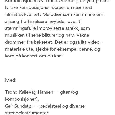
Kombinasjonen av Tronds varme gitarlyd og hans
lyriske komposisjoner skaper en nærmest
filmatisk kvalitet. Melodier som kan minne om
allsang fra familiære høytider over til
stemningsfulle improviserte strekk, som
musikken til sene bilturer og halv-våkne
drømmer fra baksetet. Det er også litt video-
materiale ute, sjekke for eksempel
denne
, og
kom på konsert om du kan!
Med:
Trond Kallevåg Hansen – gitar (og
komposisjoner),
Geir Sundstøl – pedalsteel og diverse
strengeinstrumenter