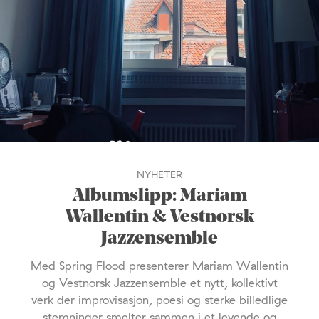
NYHETER
Albumslipp: Mariam
Wallentin & Vestnorsk
Jazzensemble
Med Spring Flood presenterer Mariam Wallentin
og Vestnorsk Jazzensemble et nytt, kollektivt
verk der improvisasjon, poesi og sterke billedlige
stemninger smelter sammen i et levende og