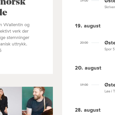
Øste
tnorsk
19:00
Skrive
le
m Wallentin og
19. august
ektivt verk der
lige stemninger
Øste
anisk uttrykk.
20:00
Spor 5
6
20. august
Øste
19:00
Løa i 
28. august