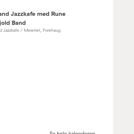
and Jazzkafe med Rune
jold Band
 Jazzkafe / Meieriet, Frekhaug
Se hele kalenderen