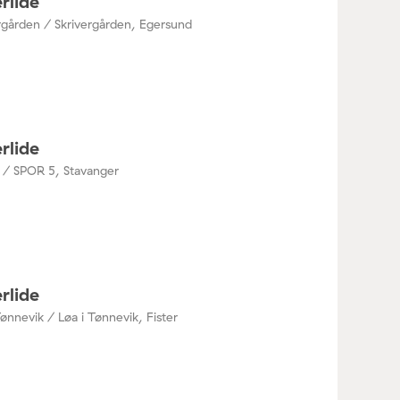
rlide
rgården / Skrivergården, Egersund
rlide
 / SPOR 5, Stavanger
rlide
Tønnevik / Løa i Tønnevik, Fister