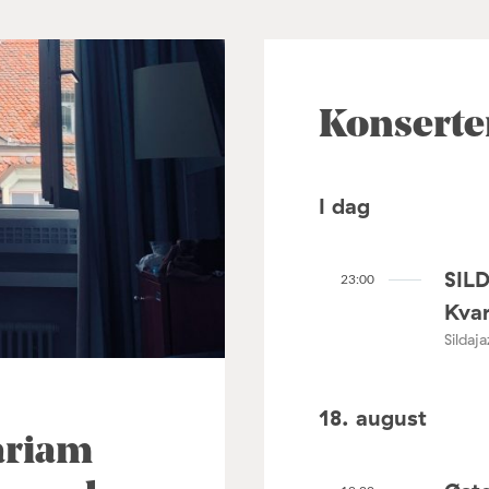
Konserte
I dag
SIL
23:00
Kvar
Sildaj
18. august
ariam