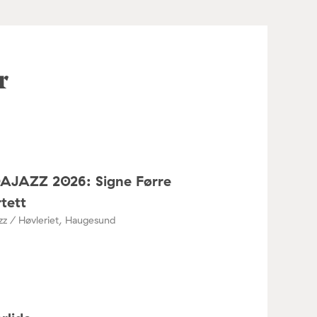
r
DAJAZZ 2026: Signe Førre
tett
azz / Høvleriet, Haugesund