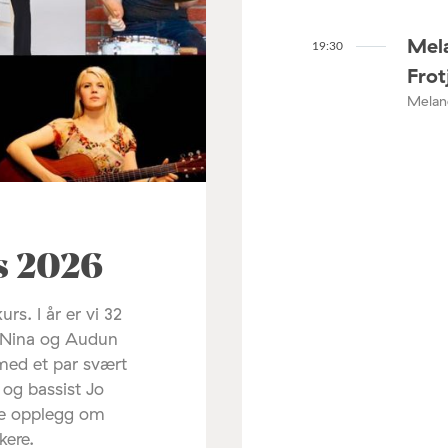
Mel
19:30
Frot
Meland
s 2026
s. I år er vi 32
il Nina og Audun
 med et par svært
 og bassist Jo
te opplegg om
kere.